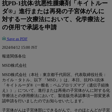
抗PD-1抗体/抗悪性腫瘍剤「キイトルー
ダ®」進行または再発の子宮体がんに
対する一次療法において、化学療法と
の併用で承認を申請
Save as PDF
2024/04/12 15:00 JST
報道関係各位
MSD株式会社
MSD株式会社（本社：東京都千代田区、代表取締役社長：
カイル・タトル、以下 「MSD」）は、本日、抗PD-1抗体
「キイトルーダ®（一般名：ペムブロリズマブ（遺伝子組換
え））」について、進行または再発の子宮体がんに対する化
学療法との併用療法において、製造販売承認事項一部変更承
認申請を行いましたのでお知らせいたします。
子宮体がんは子宮体部にできるがんで、そのほとんどが子宮