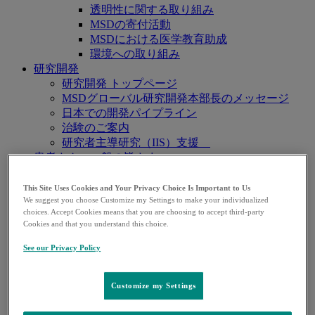
透明性に関する取り組み
MSDの寄付活動
MSDにおける医学教育助成
環境への取り組み
研究開発
研究開発 トップページ
MSDグローバル研究開発本部長のメッセージ
日本での開発パイプライン
治験のご案内
研究者主導研究（IIS）支援
患者さん・一般の皆さま
健康と薬の情報
MSDくすりとワクチンの情報一覧
This Site Uses Cookies and Your Privacy Choice Is Important to Us
MSDマニュアル家庭版
We suggest you choose Customize my Settings to make your individualized
choices. Accept Cookies means that you are choosing to accept third-party
医療関係者の皆さま
Cookies and that you understand this choice.
製品関連情報
MSDマニュアルプロフェッショナル版
See our Privacy Policy
報道関係者の皆さま
働きがいのある職場
Customize my Settings
ダイバーシティ＆インクルージョン
社員の声