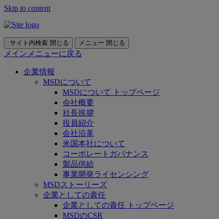
Skip to content
サイト内検索
閉じる
メニュー
閉じる
メインメニューに戻る
企業情報
MSDについて
MSDについて トップページ
会社概要
社長挨拶
役員紹介
会社沿革
米国本社について
コーポレートガバナンス
製品供給
事業開発ライセンシング
MSDストーリーズ
企業としての責任
企業としての責任 トップページ
MSDのCSR