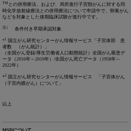
TM
との併用療法、および、局所進行子宮頸がんに対する同
時化学放射線療法との併用療法について申請中で、卵巣がん
などを対象とした後期臨床試験が進行中です。
注）
条件付き早期承認対象
1
*
国立がん研究センターがん情報サービス「子宮体部 患
者数 （がん統計）」
（全国がん登録/厚生労働省人口動態統計）全国がん罹患デ
ータ（2016年～2019年）/全国がん死亡データ（1958年～
2022年）
2
*
国立がん研究センターがん情報サービス 「子宮体がん
（子宮内膜がん）について」
以上
MSDについて