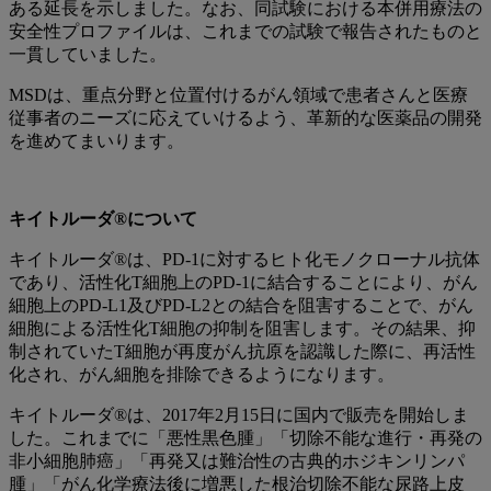
ある延長を示しました。なお、同試験における本併用療法の
安全性プロファイルは、これまでの試験で報告されたものと
一貫していました。
MSDは、重点分野と位置付けるがん領域で患者さんと医療
従事者のニーズに応えていけるよう、革新的な医薬品の開発
を進めてまいります。
キイトルーダ®について
キイトルーダ®は、PD-1に対するヒト化モノクローナル抗体
であり、活性化T細胞上のPD-1に結合することにより、がん
細胞上のPD-L1及びPD-L2との結合を阻害することで、がん
細胞による活性化T細胞の抑制を阻害します。その結果、抑
制されていたT細胞が再度がん抗原を認識した際に、再活性
化され、がん細胞を排除できるようになります。
キイトルーダ®は、2017年2月15日に国内で販売を開始しま
した。これまでに「悪性黒色腫」「切除不能な進行・再発の
非小細胞肺癌」「再発又は難治性の古典的ホジキンリンパ
腫」「がん化学療法後に増悪した根治切除不能な尿路上皮