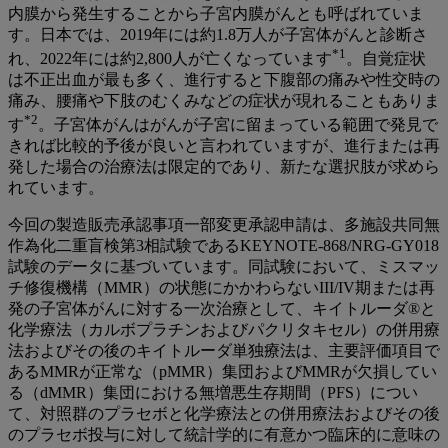
内膜から発生することから子宮内膜がんとも呼ばれていま
す。日本では、2019年には約1.8万人が子宮体がんと診断さ
*1
れ、2022年には約2,800人が亡くなっています
。自覚症状
は不正出血が最も多く、進行すると下腹部の痛みや性交時の
痛み、腰痛や下肢のむくみなどの症状が現れることもありま
*2
す
。子宮体がんはがんが子宮に留まっている範囲で発見で
きれば比較的予後が良いと言われていますが、進行または再
発した場合の治療法は限定的であり、新たな選択肢が求めら
れています。
今回の製造販売承認事項一部変更承認申請は、多施設共同無
作為化二重盲検第3相試験であるKEYNOTE-868/NRG-GY018
試験のデータに基づいています。同試験において、ミスマッ
チ修復機構（MMR）の状態にかかわらないIII/IV期または再
発の子宮体がんに対する一次治療として、キイトルーダ®と
化学療法（カルボプラチンおよびパクリタキセル）の併用療
法およびその後のキイトルーダ単独療法は、主要評価項目で
あるMMRが正常な（pMMR）集団およびMMRが欠損してい
る（dMMR）集団における無増悪生存期間（PFS）につい
て、対照群のプラセボと化学療法との併用療法およびその後
のプラセボ投与に対して統計学的に有意かつ臨床的に意味の