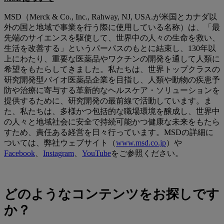
MSD（Merck & Co., Inc., Rahway, NJ, USA.が米国とカナダ以
外の国と地域で事業を行う際に使用している名称）は、「最
先端のサイエンスを駆使して、世界中の人々の生命を救い、
生活を改善する」というパーパスのもとに結束し、130年以
上にわたり、重要な医薬品やワクチンの開発を通して人類に
希望をもたらしてきました。私たちは、世界トップクラスの
研究開発型バイオ医薬品企業を目指し、人類や動物の疾患予
防や治療に寄与する革新的なヘルスケア・ソリューションを
提供するために、研究開発の最前線で活動しています。ま
た、私たちは、多様かつ包括的な職場環境を醸成し、世界中
の人々と地域社会に安全で持続可能かつ健康な未来をもたら
すため、責任ある経営を日々行っています。MSDの詳細に
ついては、弊社ウェブサイト（
www.msd.co.jp
）や
Facebook
、
Instagram
、
YouTube
をご参照ください。
どのようなコンテンツをお探しです
か？