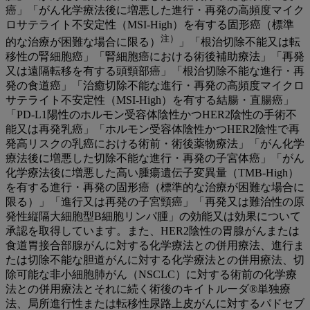
癌」「がん化学療法後に増悪した進行・再発の高頻度マイク
ロサテライト不安定性（MSI-High）を有する固形癌（標準
注）
的な治療が困難な場合に限る）
」「根治切除不能又は転
移性の腎細胞癌」「腎細胞癌における術後補助療法」「再発
又は遠隔転移を有する頭頸部癌」「根治切除不能な進行・再
発の食道癌」「治癒切除不能な進行・再発の高頻度マイクロ
サテライト不安定性（MSI-High）を有する結腸・直腸癌」
「PD-L1陽性のホルモン受容体陰性かつHER2陰性の手術不
能又は再発乳癌」「ホルモン受容体陰性かつHER2陰性で再
発高リスクの乳癌における術前・術後薬物療法」「がん化学
療法後に増悪した切除不能な進行・再発の子宮体癌」「がん
化学療法後に増悪した高い腫瘍遺伝子変異量（TMB-High）
を有する進行・再発の固形癌（標準的な治療が困難な場合に
限る）」「進行又は再発の子宮頸癌」「再発又は難治性の原
発性縦隔大細胞型B細胞リンパ腫」の効能又は効果について
承認を取得しています。また、HER2陰性の胃腺がんまたは
食道胃接合部腺がんに対する化学療法との併用療法、進行ま
たは切除不能な胆道がんに対する化学療法との併用療法、切
除可能な非小細胞肺がん（NSCLC）に対する術前の化学療
法との併用療法とそれに続く術後のキイトルーダ®単独療
法、局所進行性または転移性尿路上皮がんに対するパドセブ