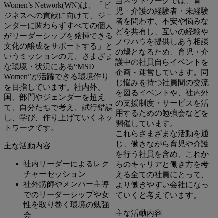
当ネットワークでは、育
Women’s Network(WN)は、「ビ
児・介護の経験者・未経験
ジネスへの貢献に向けて、ジェ
者を問わず、不安や悩みな
ンダーに関わらずすべての個人
どを共有し、互いの経験や
がリーダーシップを発揮できる
ノウハウを提供しあう相談
文化の醸成をサポートする」と
の場となるため、育児・介
いうミッションの元、さまざま
護中の社員自らイベントを
な環境・状況にある“MSD
企画・運営しています。同
Women”が活躍できる環境作り
じ悩みを持つ社員間の交流
を目指しています。社内外、
を図るイベントや、社内外
国、部門やジェンダーを超え
の支援制度・サービスを活
て、自分たちで考え、試行錯誤
用するための勉強会などを
し、学び、作り上げていくネッ
開催しています。
トワークです。
これらさまざまな活動を通
じ、働きながら育児や介護
主な活動内容
を行う社員を含め、これか
社内リーダーによるレク
らのキャリアと働き方を考
チャーセッション
える全ての社員にとって、
社外講師やメンバー主導
より働きやすい会社になっ
でのリーダーシップや女
ていくと考えています。
性を取り巻く環境の勉強
主な活動内容
会