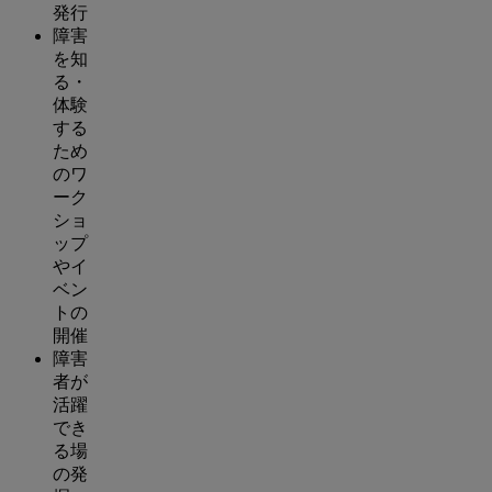
発行
障害
を知
る・
体験
する
ため
のワ
ーク
ショ
ップ
やイ
ベン
トの
開催
障害
者が
活躍
でき
る場
の発