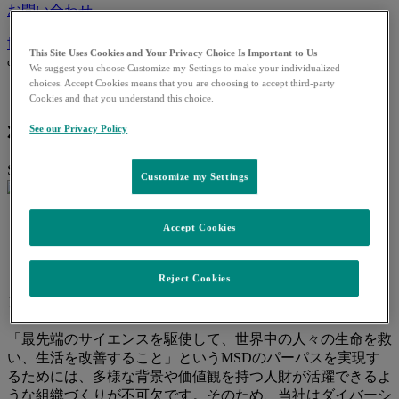
お問い合わせ
世界各国の拠点（英語）
See our worldwide locations and country
This Site Uses Cookies and Your Privacy Choice Is Important to Us
contact information
We suggest you choose Customize my Settings to make your individualized
choices. Accept Cookies means that you are choosing to accept third-party
どのようなコンテンツをお探しです
Cookies and that you understand this choice.
か？
See our Privacy Policy
Search for:
Customize my Settings
働きがいのある職場
Accept Cookies
>
ダイバーシティ＆インクルージョン
Reject Cookies
ダイバーシティ＆インクルージョン
「最先端のサイエンスを駆使して、世界中の人々の生命を救
い、生活を改善すること」というMSDのパーパスを実現す
るためには、多様な背景や価値観を持つ人財が活躍できるよ
うな組織づくりが不可欠です。そのため、当社はダイバーシ