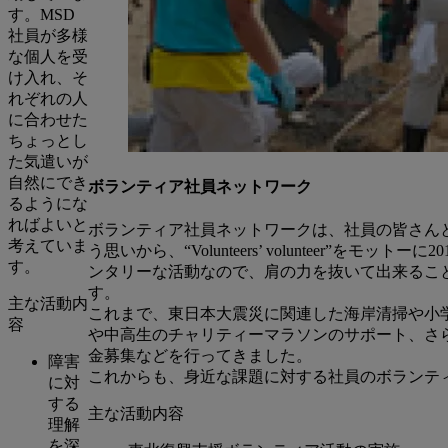
す。MSD
社員が多様
な個人を受
け入れ、そ
れぞれの人
に合わせた
ちょっとし
た気遣いが
自然にでき
ボランティア社員ネットワーク
るようにな
ればよいと
ボランティア社員ネットワークは、社員の皆さん
考えていま
う思いから、“Volunteers’ volunteer”を
す。
ンタリーな活動なので、肩の力を抜いて出来るこ
す。
主な活動内
これまで、東日本大震災に関連した海岸清掃や小
容
や中高生のチャリティーマラソンのサポート、さ
金募集などを行ってきました。
障害
これからも、身近な課題に対する社員のボランテ
に対
する
主な活動内容
理解
を深