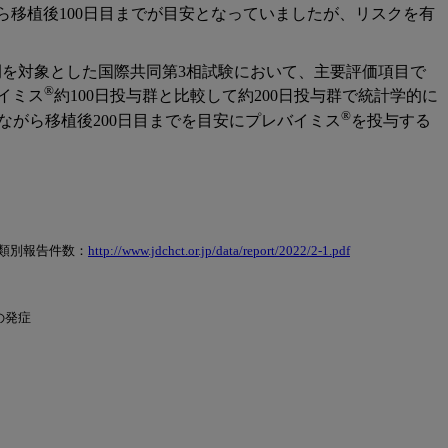
ら移植後100日目までが目安となっていましたが、リスクを有
0例を対象とした国際共同第3相試験において、主要評価項目で
®
イミス
約100日投与群と比較して約200日投与群で統計学的に
®
がら移植後200日目までを目安にプレバイミス
を投与する
種類別報告件数：
http://www.jdchct.or.jp/data/report/2022/2-1.pdf
の発症