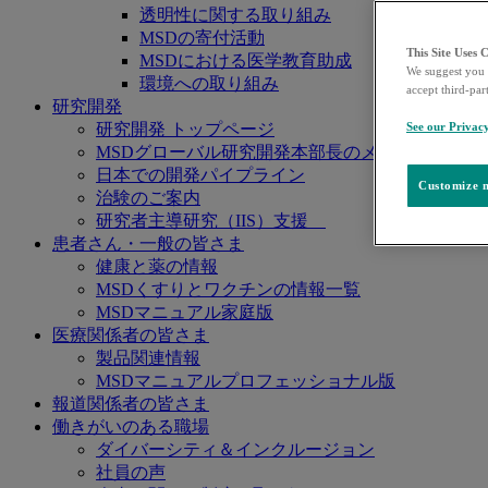
透明性に関する取り組み
MSDの寄付活動
This Site Uses 
MSDにおける医学教育助成
We suggest you 
環境への取り組み
accept third-par
研究開発
研究開発 トップページ
See our Privac
MSDグローバル研究開発本部長のメッセージ
日本での開発パイプライン
Customize m
治験のご案内
研究者主導研究（IIS）支援
患者さん・一般の皆さま
健康と薬の情報
MSDくすりとワクチンの情報一覧
MSDマニュアル家庭版
医療関係者の皆さま
製品関連情報
MSDマニュアルプロフェッショナル版
報道関係者の皆さま
働きがいのある職場
ダイバーシティ＆インクルージョン
社員の声