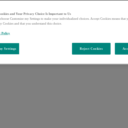
Cookies and Your Privacy Choice Is Important to Us
choose Customize my Settings to make your individualized choices. Accept Cookies means that y
ty Cookies and that you understand this choice.
y Policy
y Settings
Reject Cookies
Acc