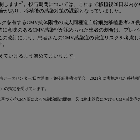
2
制します*
。投与期間については、これまで移植後28日以内か
場合があり、移植後の感染対策の課題となっていました。
リスクを有するCMV抗体陽性の成人同種造血幹細胞移植患者22
3
床的に意味のあるCMV感染*
が認められた患者の割合は、プレバ
の改訂により、患者さんのCMV感染症の発症リスクを考慮しな
す。
えていけるよう努めてまいります。
植データセンター/日本造血・免疫細胞療法学会 2021年に実施された移植
）の指定を受けています。
に基づく抗CMV薬による先制治療の開始、又は終末器官におけるCMV感染症