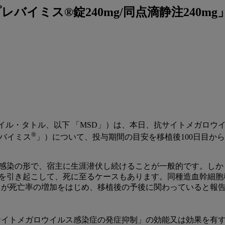
バイミス®錠240mg/同点滴静注240
イル・タトル、以下 「MSD」）は、本日、抗サイトメガロウ
®
レバイミス
」）について、投与期間の目安を移植後100日目か
性感染の形で、宿主に生涯潜伏し続けることが一般的です。しか
症を引き起こして、死に至るケースもあります。同種造血幹細
ことが死亡率の増加をはじめ、移植後の予後に関わっていると報
イトメガロウイルス感染症の発症抑制」の効能又は効果を有す