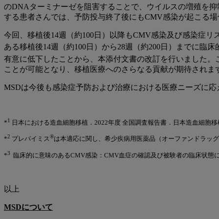
のDNAターミナーゼを阻害することで、ウイルスの増殖を抑
する患者さんでは、予防投与終了後にもCMV感染が起こる
今回、移植後14週（約100日）以降もCMV感染及び感染症
ある移植後14週（約100日）から28週（約200日）までに臨
有意に低下したことから、本添付文書の改訂を行いました。こ
ことが可能となり、移植医療へのさらなる貢献が期待されま
MSDは今後も感染症予防および治療における医療ニーズに応
1
*
日本における造血細胞移植．2022年度 全国調査報告書．日本造血細胞移
2
®
*
プレバイミス
は本適応に関し、希少疾病用医薬品（オーファンドラッグ
3
*
臨床的に意味のあるCMV感染：CMV血症の確認及び被験者の臨床状態
以上
MSDについて