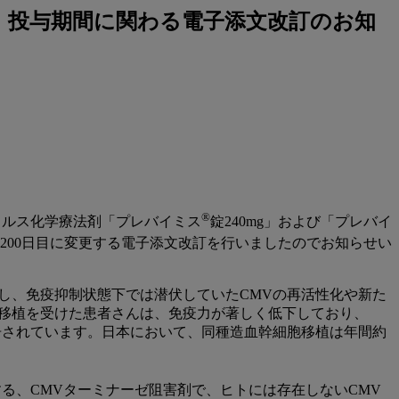
mg」投与期間に関わる電子添文改訂のお知
®
イルス化学療法剤「プレバイミス
錠240mg」および「プレバイ
ら200日目に変更する電子添文改訂を行いましたのでお知らせい
し、免疫抑制状態下では潜伏していたCMVの再活性化や新た
胞移植を受けた患者さんは、免疫力が著しく低下しており、
告されています。日本において、同種造血幹細胞移植は年間約
る、CMVターミナーゼ阻害剤で、ヒトには存在しないCMV