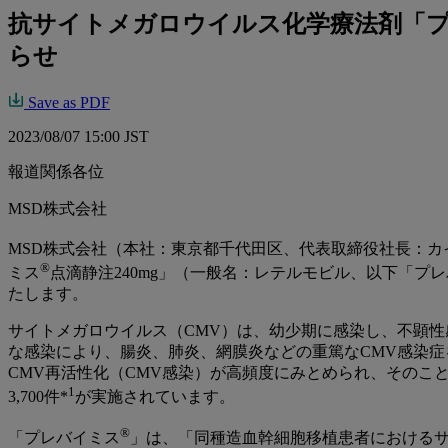
抗サイトメガロウイルス化学療法剤「プレ
らせ
Save as PDF
2023/08/07 15:00 JST
報道関係各位
MSD株式会社
MSD株式会社（本社：東京都千代田区、代表取締役社長：カ
®
ミス
点滴静注240mg」（一般名：レテルモビル、以下「プ
たします。
サイトメガロウイルス（CMV）は、幼少期に感染し、不顕
な感染により、腸炎、肺炎、網膜炎などの重篤なCMV感染
CMV再活性化（CMV感染）が高頻度にみとめられ、その
1
3,700件*
が実施されています。
®
「プレバイミス
」は、「同種造血幹細胞移植患者におけるサ