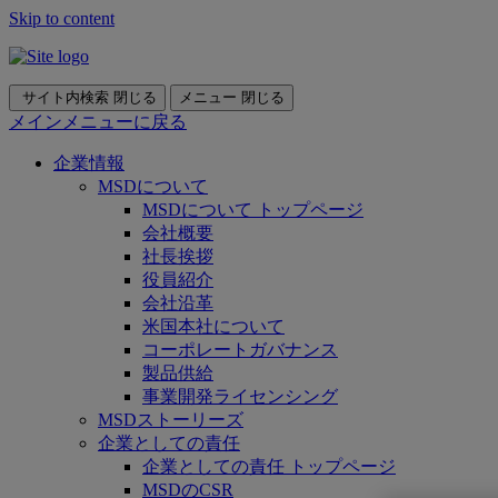
Skip to content
サイト内検索
閉じる
メニュー
閉じる
メインメニューに戻る
企業情報
MSDについて
MSDについて トップページ
会社概要
社長挨拶
役員紹介
会社沿革
米国本社について
コーポレートガバナンス
製品供給
事業開発ライセンシング
MSDストーリーズ
企業としての責任
企業としての責任 トップページ
MSDのCSR