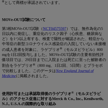
®
として商標が承認されています。
MOVe-OUT試験について
第3相MOVe-OUT試験（
NCT04575597
）では、無作為化の5
日以内に発症し、重症化のリスク因子（心疾患、糖尿病な
ど）を1つ以上有する、検査で陽性が確認された、軽症から
中等症の新型コロナウイルス感染症の入院していない未接種
®
の成人患者を対象に、ラゲブリオ
（モルヌピラビル）800
mgを1日2回投与しました。MOVe-OUT試験の主要有効性評
価項目では、29日目までに入院または死亡に至った被験者の
®
割合をラゲブリオ
（800 mg、1日2回、5日間）とプラセボ
で比較しました。このデータは
New England Journal of
Medicine
に掲載されました。
®
使用許可または承認取得後のラゲブリオ
（モルヌピラビ
ル）のアクセス促進に対するMerck & Co., Inc., Kenilworth,
N.J., U.S.A.の国際的な取り組み