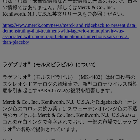
用法・用量・安全性情報など一部情報は米国のもので、日本
の情報ではありません。詳しくはMerck & Co., Inc.,
Kenilworth, N.J., U.S.A.英文リリースをご参照ください。
https://www.merck.com/news/merck-and-ridgeback-to-present-data-
demonstrating-that-treatment-with-lagevrio-molnupiravir-was-
associated-with-more-rapid-elimination-of-infectious-sars-cov-2-
than-placebo/
®
ラゲブリオ
（モルヌピラビル）について
®
ラゲブリオ
（モルヌピラビル）（MK-4482）は経口投与の
ヌクレオシドアナログの治験薬で、新型コロナウイルス感染
症を引き起こすSARS-CoV-2の複製を阻害します。
Merck & Co., Inc., Kenilworth, N.J., U.S.A.とRidgebackの「オレ
ンジ色のコロナの飲み薬」はスウェーデンオレンジ色の不透
明のカプセルにMerck & Co., Inc., Kenilworth, N.J., U.S.A.のロ
ゴと82が白インクで印字されており、一部の市場ではラゲブ
®
リオ
の名称で提供されています。