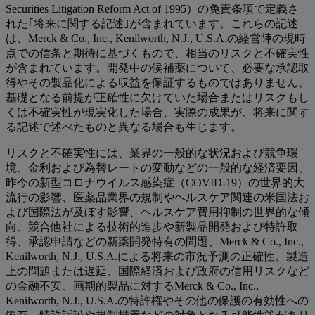
Securities Litigation Reform Act of 1995）の免責条項で定義さ
れた｢将来に関する記述｣が含まれています。これらの記述
は、Merck & Co., Inc., Kenilworth, N.J., U.S.A.の経営陣の現時
点での信条と期待に基づくもので、相当のリスクと不確実性
が含まれています。開発中の候補薬について、必要な承認取
得やその製品化による収益を保証するものではありません。
基礎となる前提が正確性に欠けていた場合またはリスクもし
くは不確実性が現実化した場合、実際の成果が、将来に関す
る記述で述べたものと異なる場合も生じます。
リスクと不確実性には、業界の一般的な状況および競争環
境、金利および為替レートの変動などの一般的な経済要因、
昨今の新型コロナウイルス感染症（COVID-19）の世界的大
流行の影響、医薬品業界の規制やヘルスケア関連の米国法お
よび国際法が及ぼす影響、ヘルスケア費用抑制の世界的な傾
向、競合他社による技術的進歩や新製品開発および特許取
得、承認申請などの新薬開発特有の問題、Merck & Co., Inc.,
Kenilworth, N.J., U.S.A.による将来の市況予測の正確性、製造
上の問題または遅延、国際経済および政府の信用リスクなど
の金融不安、画期的製品に対するMerck & Co., Inc.,
Kenilworth, N.J., U.S.A.の特許権やその他の保護の有効性への