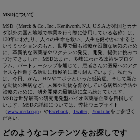
MSDについて
MSD（Merck & Co., Inc., Kenilworth, N.J., U.S.A.が米国とカナ
ダ以外の国と地域で事業を行う際に使用している名称）は、
130年にわたり、人々の生命を救い、人生を健やかにすると
いうミッションのもと、世界で最も治療が困難な病気のため
に、革新的な医薬品やワクチンの発見、開発、提供に挑みつ
づけてきました。MSDはまた、多岐にわたる政策やプログ
ラム、パートナーシップを通じて、患者さんの医療へのアク
セスを推進する活動に積極的に取り組んでいます。私たち
は、今日、がん、HIVやエボラといった感染症、そして新た
な動物の疾病など、人類や動物を脅かしている病気の予防や
治療のために、研究開発の最前線に立ち続けています。
MSDは世界最高の研究開発型バイオ医薬品企業を目指して
います。MSDの詳細については、弊社ウェブサイト
（
www.msd.co.jp
）や
Facebook
、
Twitter
、
YouTube
をご参照く
ださい。
どのようなコンテンツをお探しです