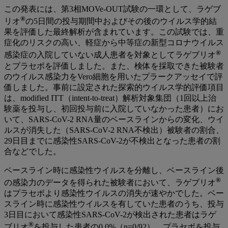
この発表には、第3相MOVe-OUT試験の一環として、ラゲブ
®
リオ
の5日間の投与期間中およびその後のウイルス学的結
果を評価した最終解析が含まれています。この試験では、重
症化のリスクの高い、軽症から中等症の新型コロナウイルス
®
感染症の入院していない成人患者を対象としてラゲブリオ
とプラセボを評価しました。また、検体を採取できた被験者
のウイルス感染力をVero細胞を用いたプラークアッセイで評
価しました。事前に設定された探索的ウイルス学的評価項目
は、modified ITT（intent-to-treat）解析対象集団（1回以上治
験薬を投与し、初回投与前に入院していなかった患者）にお
いて、SARS-CoV-2 RNA量のベースラインからの変化、ウイ
ルスが消失した（SARS-CoV-2 RNA不検出）被験者の割合、
29日目までに感染性SARS-CoV-2が不検出となった患者の割
合などでした。
ベースライン時に感染性ウイルスを分離し、ベースライン後
®
の感染力のデータを得られた被験者において、ラゲブリオ
はプラセボより感染性ウイルスの消失が速やかでした。ベー
スライン時に感染性ウイルスを有していた患者のうち、投与
3日目において感染性SARS-CoV-2が検出された患者はラゲ
®
ブリオ
を投与した患者の0.0%（n=0/92）、プラセボを投与