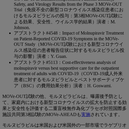
Safety, and Virology Results from the Phase 3 MOVe-OUT
Trial（免疫不全の新型コロナウイルス感染症患者にお
けるモルヌピラビルの投与：第3相MOVe-OUT試験に
よる効果、安全性、ウイルス学的結果）演者：M.
Johnson.
アブストラクト#4548：Impact of Molnupiravir Treatment
on Patient-Reported COVID-19 Symptoms in the MOVe-
OUT Study（MOVe-OUT試験における新型コロナウイ
ルス感染症の患者報告症状に対するモルヌピラビル投
与の影響）演者：Y. Guan.
アブストラクト#5113：Cost-effectiveness analysis of
molnupiravir versus best supportive care for the outpatient
treatment of adults with COVID-19（COVID-19成人外来
患者に対するモルヌピラビルとベストサポーティブケ
ア（BSC）の費用効果分析）演者：H. Goswami.
MOVe-OUT試験の他、モルヌピラビルは、曝露後予防とし
て、家庭内における新型コロナウイルスの拡大を防止する効
果と安全性を評価する二重盲検無作為化プラセボ対照国際多
施設共同第3相試験のMOVe-AHEADも
実施
されています。
モルヌピラビルは米国および米国外の一部市場でラゲブリオ