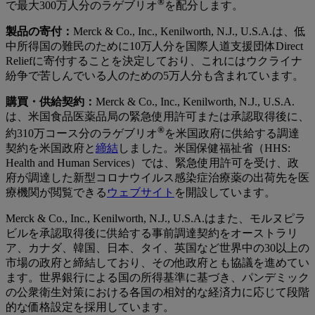
®
で最大300万人分のラゲブリオ
を配分します。
製品の寄付：
Merck & Co., Inc., Kenilworth, N.J., U.S.A.は、低
中所得国の難民のために10万人分を国際人道支援団体Direct
Reliefに寄付することを決定しており、これにはウクライナ
紛争で苦しんでいる人のための5万人分も含まれています。
購買・供給契約
：
Merck & Co., Inc., Kenilworth, N.J., U.S.A.
は、米国食品医薬品局の緊急使用許可または承認取得後に、
®
約310万コース分のラゲブリオ
を米国政府に供給する調達
契約を米国政府と
締結
しました。米国保健福祉省（HHS:
Health and Human Services）では、緊急使用許可を受け、政
府が調達した新型コロナウイルス感染症治療薬の出荷先を医
療機関が閲覧できる
ウェブサイト
を開設しています。
Merck & Co., Inc., Kenilworth, N.J., U.S.A.はまた、モルヌピラ
ビルを承認取得後に供給する事前調達契約をオーストラリ
ア、カナダ、韓国、日本、タイ、英国など世界中の30以上の
市場の政府と締結しており、その他政府とも協議を進めてい
ます。世界銀行による国の所得基準に基づき、パンデミック
の公衆衛生対策における各国の相対的な経済力に応じて段階
的な価格設定を採用しています。