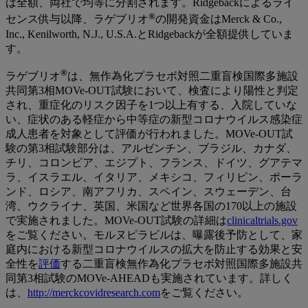
は全額、両社で均等に分割されます。Ridgebackによるライ
®
センス供与以降、ラゲブリオ
の開発資金はMerck & Co.,
Inc., Kenilworth, N.J., U.S.A.とRidgebackが全額提供していま
す。
®
ラゲブリオ
は、無作為化プラセボ対照二重盲検国際多施設
共同第3相MOVe-OUT試験において、検査により陽性と判定
され、重症化のリスク因子を1つ以上有する、入院していな
い、症状のある軽症から中等症の新型コロナウイルス感染症
成人患者を対象として評価が行われました。MOVe-OUT試
験の第3相試験部分は、アルゼンチン、ブラジル、カナダ、
チリ、コロンビア、エジプト、フランス、ドイツ、グアテマ
ラ、イスラエル、イタリア、メキシコ、フィリピン、ポーラ
ンド、ロシア、南アフリカ、スペイン、スウェーデン、台
湾、ウクライナ、英国、米国など世界各国の170以上の施設
で実施されました。MOVe-OUT試験の詳細は
clinicaltrials.gov
をご覧ください。モルヌピラビルは、曝露後予防として、家
庭内における新型コロナウイルスの拡大を防止する効果と安
全性を
評価
する二重盲検無作為化プラセボ対照国際多施設共
同第3相試験のMOVe-AHEADも実施されています。詳しく
は、
http://merckcovidresearch.com
をご覧ください。