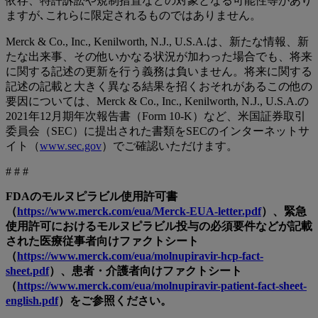
依存、特許訴訟や規制措置などの対象となる可能性等があり
ますが､これらに限定されるものではありません。
Merck & Co., Inc., Kenilworth, N.J., U.S.A.は、新たな情報、新
たな出来事、その他いかなる状況が加わった場合でも、将来
に関する記述の更新を行う義務は負いません。将来に関する
記述の記載と大きく異なる結果を招くおそれがあるこの他の
要因については、Merck & Co., Inc., Kenilworth, N.J., U.S.A.の
2021年12月期年次報告書（Form 10-K）など、米国証券取引
委員会（SEC）に提出された書類をSECのインターネットサ
イト（
www.sec.gov
）でご確認いただけます。
# # #
FDAのモルヌピラビル使用許可書
（
https://www.merck.com/eua/Merck-EUA-letter.pdf
）、緊急
使用許可におけるモルヌピラビル投与の必須要件などが記載
された医療従事者向けファクトシート
（
https://www.merck.com/eua/molnupiravir-hcp-fact-
sheet.pdf
）、患者・介護者向けファクトシート
（
https://www.merck.com/eua/molnupiravir-patient-fact-sheet-
english.pdf
）をご参照ください。