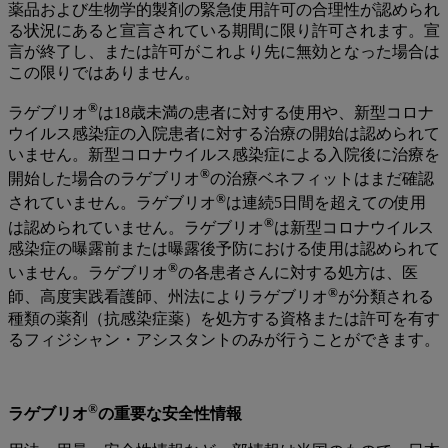
薬品および生物学的製剤の緊急使用許可の合理性が認められ
る状況にあると宣言されている期間に限り許可されます。宣
言が終了し、または許可がこれより先に無効となった場合は
この限りではありません。
®
ラゲブリオ
は18歳未満の患者に対する使用や、新型コロナ
ウイルス感染症の入院患者に対する治療の開始は認められて
いません。新型コロナウイルス感染症による入院後に治療を
®
開始した場合のラゲブリオ
の治療ベネフィットはまだ確認
®
されていません。ラゲブリオ
は連続5日間を超えての使用
®
は認められていません。ラゲブリオ
は新型コロナウイルス
感染症の曝露前または曝露後予防における使用は認められて
®
いません。ラゲブリオ
の各患者さんに対する処方は、医
®
師、高度実践看護師、州法によりラゲブリオ
が分類される
種類の薬剤（抗感染症薬）を処方する資格または許可を有す
るフィジシャン・アシスタントのみが行うことができます。
®
ラゲブリオ
の重要な安全性情報