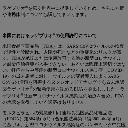
®
ラゲブリオ
を広く世界中に提供していくため、さらに方策
や連携体制について協議してまいります。
®
米国におけるラゲブリオ
の使用許可について
米国食品医薬品局（FDA）は、SARS-CoV-2ウイルスの検査
で陽性と診断され、入院や死亡などの重症化のリスクが高
く、FDAが承認または使用許可する他の新型コロナウイル
ス感染症治療薬が入手できない、あるいは臨床上適切ではな
い、軽症から中等症の新型コロナウイルス感染症（COVID-
19）の成人患者に対し、ウイルスの変異導入によりSARS-
CoV-2の増殖を阻害するヌクレオシドアナログである未承認
®
薬ラゲブリオ
の緊急使用を認めるEUAを発出しました。ラ
®
ゲブリオ
は新型コロナウイルス感染症の治療を含め、FDA
の承認を取得している適応はありません。
モルヌピラビルの緊急使用は連邦食品医薬品化粧品法
（FDCA）第564条(b)(1)（合衆国法典第21編360bbb-3(b)(1)）
に基づき、新型コロナウイルス感染症のパンデミック中に医