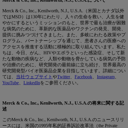
Merck & Co., Inc., Kenilworth, N.J., U.S.A.について
Merck & Co., Inc., Kenilworth, N.J., U.S.A.（米国とカナダ以外
ではMSD）は130年にわたり、人々の生命を救い、人生を健
やかにするというミッションのもと、世界で最も治療が困難
な病気のために、革新的な医薬品やワクチンの発見、開発、
提供に挑みつづけてきました。また、多岐にわたる政策やプ
ログラム、パートナーシップを通じて、患者さんの医療への
アクセスを推進する活動に積極的に取り組んでいます。私た
ちは、今日、がん、HIVやエボラといった感染症、そして新
たな動物の疾病など、人類や動物を脅かしている病気の予防
や治療のために、研究開発の最前線に立ち続け、世界最高の
研究開発型バイオ医薬品企業を目指しています。詳細につい
ては、
当社ウェブサイト
や
Twitter
、
Facebook
、
Instagram
、
YouTube
、
LinkedIn
をご参照ください。
Merck & Co., Inc., Kenilworth, N.J., U.S.A.の将来に関する記
述
このMerck & Co., Inc., Kenilworth, N.J., U.S.A.のニュースリリ
ースには、米国の1995年私的証券訴訟改革法（the Private