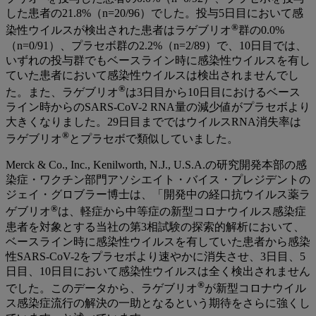
した患者の21.8%（n=20/96）でした。投与5日目において感
®
染性ウイルスが検出された患者はラゲブリオ
群の0.0%
（n=0/91）、プラセボ群の2.2%（n=2/89）で、10日目では、
いずれの投与群でもベースライン時に感染性ウイルスを有し
ていた患者において感染性ウイルスは検出されませんでし
®
た。また、ラゲブリオ
は3日目から10日目におけるベース
ライン時からのSARS-CoV-2 RNA量の減少値がプラセボより
大きくなりました。29日目までではウイルスRNA消失率は
®
ラゲブリオ
とプラセボで類似していました。
Merck & Co., Inc., Kenilworth, N.J., U.S.A.の研究開発本部の感
染症・ワクチン部門アソシエイト・バイス・プレジデントの
ジェイ・グロブラー博士は、「開発中の経口抗ウイルス薬ラ
®
ゲブリオ
は、軽症から中等症の新型コロナウイルス感染症
患者を対象とする当社の第3相試験の探索的解析において、
ベースライン時に感染性ウイルスを有していた患者から感染
性SARS-CoV-2をプラセボより速やかに消失させ、3日目、5
日目、10日目において感染性ウイルスは全く検出されません
®
でした。このデータから、ラゲブリオ
が新型コロナウイル
ス感染症流行の解決の一助となるという期待をさらに強くし