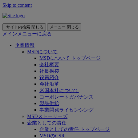
Skip to content
サイト内検索
閉じる
メニュー
閉じる
メインメニューに戻る
企業情報
MSDについて
MSDについて トップページ
会社概要
社長挨拶
役員紹介
会社沿革
米国本社について
コーポレートガバナンス
製品供給
事業開発ライセンシング
MSDストーリーズ
企業としての責任
企業としての責任 トップページ
MSDのCSR