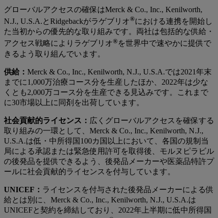
グローバルアクセスの確保はMerck & Co., Inc., Kenilworth,
®
N.J., U.S.A.とRidgebackがラゲブリオ
における連携を開始し
た当初からの優先的な取り組みです。両社は包括的な供給・
®
アクセス戦略によりラゲブリオ
を世界中で速やかに提供で
きるよう取り組んでいます。
供給：
Merck & Co., Inc., Kenilworth, N.J., U.S.A.では2021年末
までに1,000万治療コース分を生産したほか、2022年は少な
くとも2,000万コース分を生産できる見込みです。これまで
に30市場以上に同剤を出荷しています。
社会貢献的ライセンス：
広くグローバルアクセスを確保する
取り組みの一環として、Merck & Co., Inc., Kenilworth, N.J.,
U.S.A.は低・中所得国100カ国以上において、各国の規制当
局による承認または緊急使用許可を取得後、モルヌピラビル
の後発品を提供できるよう、後発品メーカーや医薬品特許プ
ールに社会貢献的ライセンスを付与しています。
UNICEF：
ライセンスを付与された後発品メーカーによる供
給とは別に、Merck & Co., Inc., Kenilworth, N.J., U.S.A.は
UNICEFと契約を締結しており、2022年上半期に低中所得国