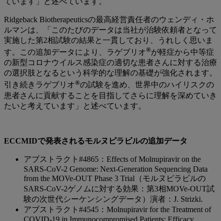
ています」と述べています。
Ridgeback Biotherapeuticsの最高経営責任者のウェンディ・ホ
ルマンは、「このたびのデータは当社が治験依頼者となって
実施した第2相試験の結果と一貫しており、うれしく思いま
®
す。この追加データにより、ラゲブリオ
が軽症から中等症
の新型コロナウイルス感染症の適切な患者さんに対する治療
の選択肢となるという科学的な理解の基礎が強化されます。
®
引き続きラゲブリオ
の試験を進め、世界中のハイリスクの
患者さんに貢献することを目指してさらに理解を深めていき
たいと考えています」と述べています。
ECCMIDで発表されるモルヌピラビルの追加データ
アブストラクト#4865：Effects of Molnupiravir on the
SARS-CoV-2 Genome: Next-Generation Sequencing Data
from the MOVe-OUT Phase 3 Trial（モルヌピラビルの
SARS-CoV-2ゲノムに対する効果：第3相MOVe-OUT試
験の次世代シーケンシングデータ）演者：J. Strizki.
アブストラクト#4545：Molnupiravir for the Treatment of
COVID-19 in Immunocompromised Patients: Efficacy,