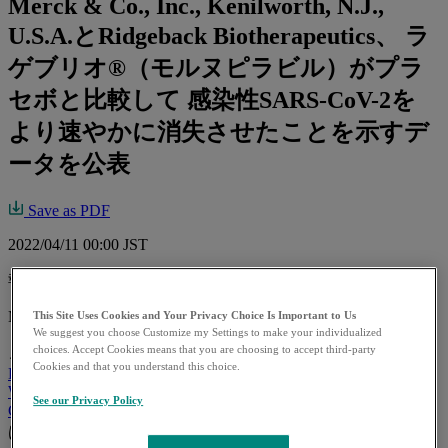
Merck & Co., Inc., Kenilworth, N.J.,
U.S.A.とRidgeback Biotherapeutics、 ラ
ゲブリオ®（モルヌピラビル）がプラ
セボと比較して 感染性SARS-CoV-2を
より速やかに消失させたことを示すデ
ータを公表
Save as PDF
2022/04/11 00:00 JST
報道関係各位
MSD株式会社
This Site Uses Cookies and Your Privacy Choice Is Important to Us
We suggest you choose Customize my Settings to make your individualized
choices. Accept Cookies means that you are choosing to accept third-party
この参考資料は
Merck and Ridgeback to Present Data
Cookies and that you understand this choice.
Demonstrating That Treatment With LAGEVRIO™ (molnupiravir)
Was Associated With More Rapid Elimination of Infectious SARS-
See our Privacy Policy
CoV-2 Than Placebo
の日本語訳であり、内容や解釈について
は英語が優先されます。