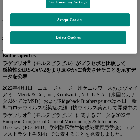
Customize my Settings
®
モルヌピラビル（molnupiravir）は、日本ではラゲブリオ
と
して、SARS-CoV-2による感染症に対する効能又は効果で特
Accept Cookies
例承認されています。
参考資料
Reject Cookies
Merck & Co., Inc., Kenilworth, N.J., U.S.A.とRidgeback
Biotherapeutics、
®
ラゲブリオ
（モルヌピラビル）がプラセボと比較して
感染性SARS-CoV-2をより速やかに消失させたことを示すデ
ータを公表
2022年4月1日：ニュージャージー州ケニルワースおよびマイ
アミ―Merck & Co., Inc., Kenilworth, N.J., U.S.A.（米国とカナ
ダ以外ではMSD）およびRidgeback Biotherapeuticsは本日、新
型コロナウイルス感染症の経口抗ウイルス薬として開発中の
®
ラゲブリオ
（モルヌピラビル）に関するデータを2022年
European Congress of Clinical Microbiology & Infectious
Diseases（ECCMID、欧州臨床微生物感染症疾患学会）（ア
ブストラクト#4514）で公表することを発表しました。