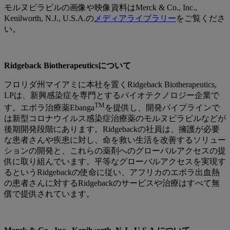
モルヌピラビルの画像や映像資料はMerck & Co., Inc.,
Kenilworth, N.J., U.S.A.の
メディアライブラリー
をご覧くださ
い。
Ridgeback Biotherapeuticsについて
フロリダ州マイアミに本社を置くRidgeback Biotherapeutics,
LPは、新興感染症を専門とするバイオテクノロジー企業で
TM
す。エボラ治療薬Ebanga
を提供し、開発パイプラインで
は新型コロナウイルス感染症治療薬のモルヌピラビルなどが
後期開発段階にあります。Ridgebackの社員は、擁護が必要
な患者さんや疾患に対し、命を救い生活を改善するソリュー
ションの開発と、これらの薬剤へのグローバルアクセスの提
供に取り組んでいます。平等なグローバルアクセスを実現す
るというRidgebackの使命に従い、アフリカのエボラ出血熱
の患者さんに対するRidgebackのサービスや治療はすべて無
償で提供されています。