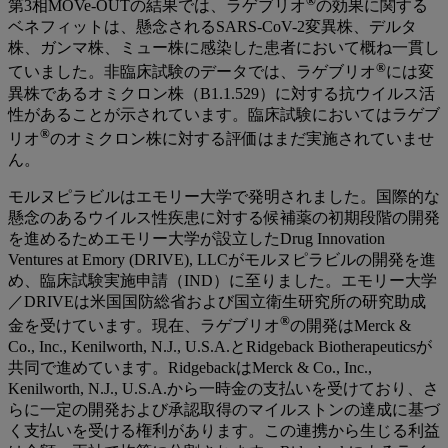
®
第3相MOVe-OUTの結果では、ラゲブリオ
の効果に関する
ベネフィットは、懸念されるSARS-CoV-2変異株、デルタ
株、ガンマ株、ミュー株に感染した患者において概ね一貫し
®
ていました。非臨床試験のデータでは、ラゲブリオ
には変
異株であるオミクロン株（B1.1.529）に対する抗ウイルス活
性があることが示されています。臨床試験においてはラゲブ
®
リオ
のオミクロン株に対する評価はまだ実施されていませ
ん。
モルヌピラビルはエモリー大学で発明されました。国際的な
懸念のあるウイルス性疾患に対する候補薬の初期段階の開発
を進めるためエモリー大学が設立したDrug Innovation
Ventures at Emory (DRIVE), LLCがモルヌピラビルの開発を進
め、臨床試験実施申請（IND）に至りました。エモリー大学
／DRIVEは米国国防総省および国立衛生研究所の研究助成
®
金を受けています。現在、ラゲブリオ
の開発はMerck &
Co., Inc., Kenilworth, N.J., U.S.A.とRidgeback Biotherapeuticsが
共同で進めています。RidgebackはMerck & Co., Inc.,
Kenilworth, N.J., U.S.A.から一時金の支払いを受けており、さ
らに一定の開発および承認取得のマイルストンの達成に基づ
く支払いを受ける権利があります。この連携から生じる利益