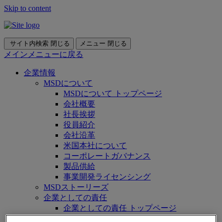
Skip to content
サイト内検索
閉じる
メニュー
閉じる
メインメニューに戻る
企業情報
MSDについて
MSDについて トップページ
会社概要
社長挨拶
役員紹介
会社沿革
米国本社について
コーポレートガバナンス
製品供給
事業開発ライセンシング
MSDストーリーズ
企業としての責任
企業としての責任 トップページ
MSDのCSR