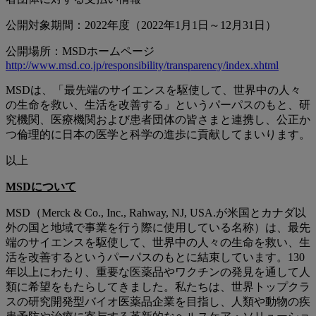
公開対象期間：2022年度（2022年1月1日～12月31日）
公開場所：MSDホームページ
http://www.msd.co.jp/responsibility/transparency/index.xhtml
MSDは、「最先端のサイエンスを駆使して、世界中の人々
の生命を救い、生活を改善する」というパーパスのもと、研
究機関、医療機関および患者団体の皆さまと連携し、公正か
つ倫理的に日本の医学と科学の進歩に貢献してまいります。
以上
MSDについて
MSD（Merck & Co., Inc., Rahway, NJ, USA.が米国とカナダ以
外の国と地域で事業を行う際に使用している名称）は、最先
端のサイエンスを駆使して、世界中の人々の生命を救い、生
活を改善するというパーパスのもとに結束しています。130
年以上にわたり、重要な医薬品やワクチンの発見を通して人
類に希望をもたらしてきました。私たちは、世界トップクラ
スの研究開発型バイオ医薬品企業を目指し、人類や動物の疾