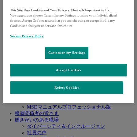
透明性に関する取り組み
MSDの寄付活動
This Site Uses Cookies and Your Privacy Choice Is Important to Us
We suggest you choose Customize my Settings to make your individualized
MSDにおける医学教育助成
choices. Accept Cookies means that you are choosing to accept third-party
環境への取り組み
Cookies and that you understand this choice.
研究開発
研究開発 トップページ
See our Privacy Policy
MSDグローバル研究開発本部長のメッセージ
日本での開発パイプライン
Customize my Settings
治験のご案内
研究者主導研究（IIS）支援
患者さん・一般の皆さま
Accept Cookies
健康と薬の情報
MSDくすりとワクチンの情報一覧
MSDマニュアル家庭版
Reject Cookies
医療関係者の皆さま
製品関連情報
MSDマニュアルプロフェッショナル版
報道関係者の皆さま
働きがいのある職場
ダイバーシティ＆インクルージョン
社員の声